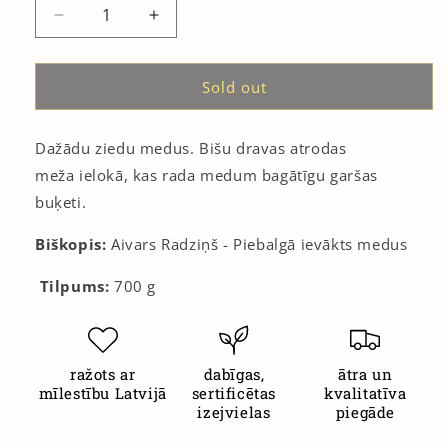
Decrease
Increase
quantity
quantity
for
for
Medus
Medus
Sold out
/
/
Honey
Honey
Dažādu ziedu medus. Bišu dravas atrodas
700g
700g
meža ielokā, kas rada medum bagātīgu garšas
buķeti.
Biškopis:
Aivars Radziņš - Piebalgā ievākts medus
Tilpums:
700
g
ražots ar
dabīgas,
ātra un
mīlestību Latvijā
sertificētas
kvalitatīva
izejvielas
piegāde