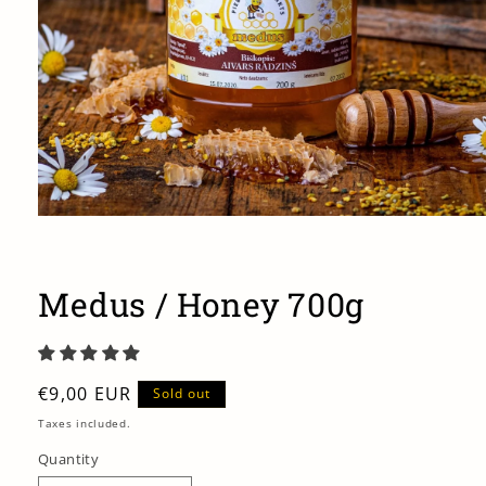
Open
media
1
in
modal
Medus / Honey 700g
Regular
€9,00 EUR
Sold out
price
Taxes included.
Quantity