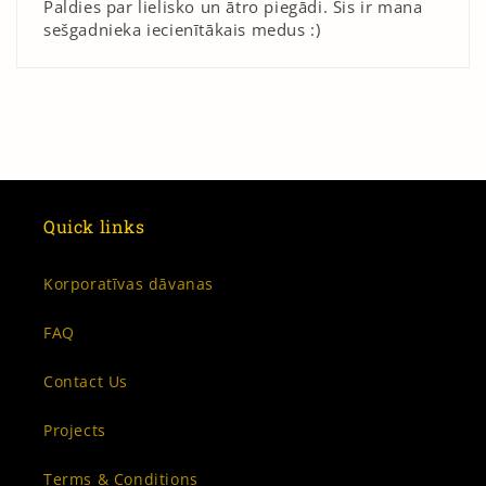
Paldies par lielisko un ātro piegādi. Šis ir mana
sešgadnieka iecienītākais medus :)
Quick links
Korporatīvas dāvanas
FAQ
Contact Us
Projects
Terms & Conditions